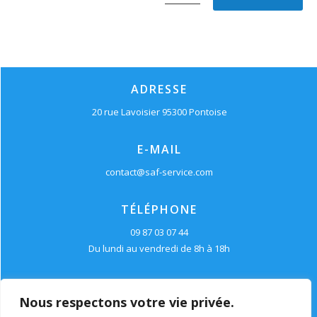
ADRESSE
20 rue Lavoisier 95300 Pontoise
E-MAIL
contact@saf-service.com
TÉLÉPHONE
09 87 03 07 44
Du lundi au vendredi de 8h à 18h
Nous respectons votre vie privée.